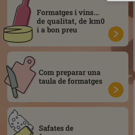
Formatges
i
vins...
de
qualitat,
de
km0
i
a
bon
preu
Com
preparar
una
taula
de
formatges
Safates
de