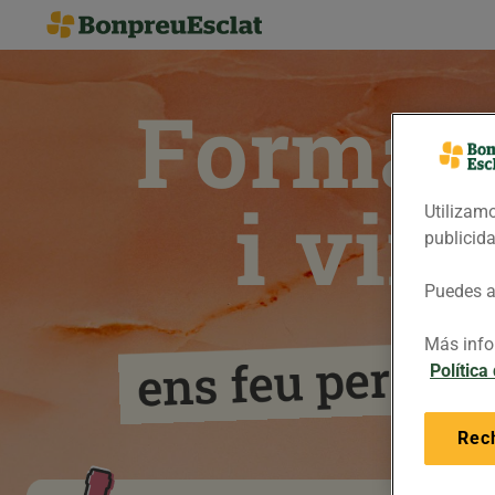
Format
i
vins
Utilizamo
publicid
Puedes ac
Más info
perdre
feu
ens
Política
Rec