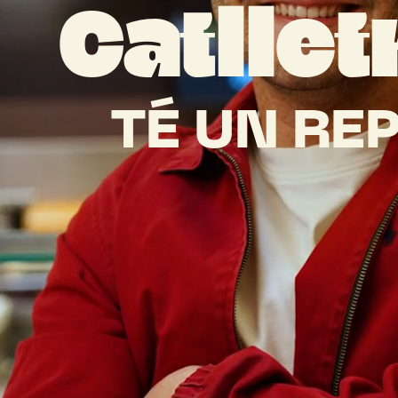
NOTA
Catllet
TÉ
UN
REP
SE’NS