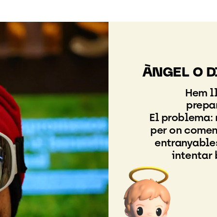
ÀNGEL
ÀNGEL
O
O
D
D
Hem
l
prepa
El
problema:
per
on
comen
entranyable
intentar