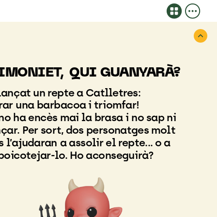
IMONIET,
IMONIET,
QUI
QUI
GUANYARÀ?
GUANYARÀ?
lançat
un
repte
a
Catlletres:
rar
una
barbacoa
i
triomfar!
no
ha
encès
mai
la
brasa
i
no
sap
ni
çar.
Per
sort,
dos
personatges
molt
s
l’ajudaran
a
assolir
el
repte...
o
a
boicotejar-lo.
Ho
aconseguirà?