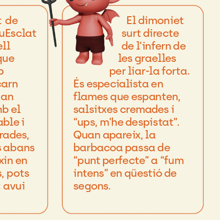
t
de
El
dimoniet
uEsclat
surt
directe
ll
de
l’infern
de
que
les
graelles
p
per
liar-la
forta.
carn
És
especialista
en
uan
flames
que
espanten,
mb
el
salsitxes
cremades
i
able
i
“ups,
m’he
despistat”.
rades,
Quan
apareix,
la
s
abans
barbacoa
passa
de
xin
en
“punt
perfecte”
a
“fum
,
pots
intens”
en
qüestió
de
:
avui
segons.