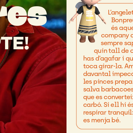
res
L’angele
Bonpre
és
aque
company
TE!
sempre
sa
quin
tall
de
has
d’agafar
i
q
toca
girar-la.
A
davantal
impec
les
pinces
prepa
salva
barbacoe
que
es
convertei
carbó.
Si
ell
hi
és
respirar
tranquil
es
menja
bé.