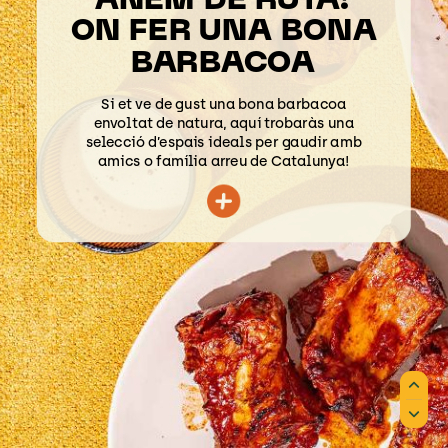
ANEM
DE
RUTA!
ON
FER
UNA
BONA
BARBACOA
Si
et
ve
de
gust
una
bona
barbacoa
envoltat
de
natura,
aquí
trobaràs
una
selecció
d’espais
ideals
per
gaudir
amb
amics
o
família
arreu
de
Catalunya!