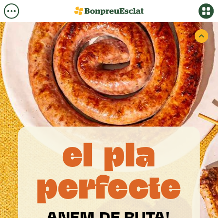
el
pla
perfecte