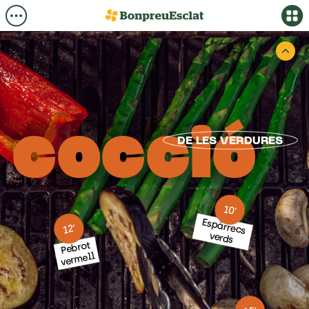
cocció
DE
LES
VERDURES
10’
Espàrrecs
12’
verds
Pebrot
vermell