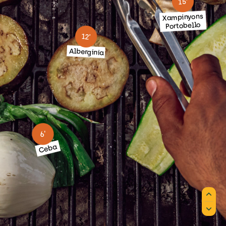
15’
Xampinyons
Portobello
12’
Albergínia
6’
Ceba