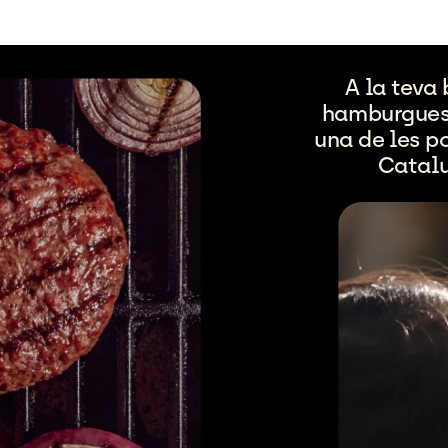
A
la
teva
hamburgues
una
de
les
p
Catalu