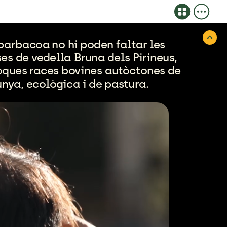
barbacoa
no
hi
poden
faltar
les
es
de
vedella
Bruna
dels
Pirineus,
oques
races
bovines
autòctones
de
nya,
ecològica
i
de
pastura.