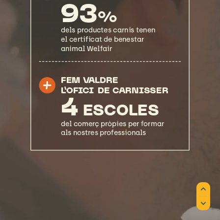
93
%
dels
productes
carnis
tenen
el
certificat
de
benestar
animal
Welfair
FEM
VALDRE
L’OFICI
DE
CARNISSER
4
ESCOLES
del
comerç
pròpies
per
formar
als
nostres
professionals