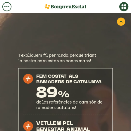
T’expliquem
fil
per
randa
perquè
triant
la
nostra
carn
estàs
en
bones
mans!
FEM
COSTAT
ALS
RAMADERS
DE
CATALUNYA
89
%
de
les
referències
de
carn
són
de
ramaders
catalans!
VETLLEM
PEL
BENESTAR
ANIMAL