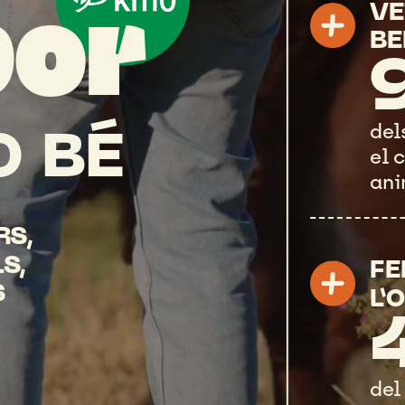
VE
bor
BE
del
O
BÉ
el
c
ani
S,
S,
F
S
L’
del