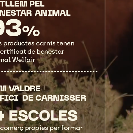
TLLEM
PEL
NESTAR
ANIMAL
93
%
s
productes
carnis
tenen
ertificat
de
benestar
mal
Welfair
EM
VALDRE
OFICI
DE
CARNISSER
4
ESCOLES
comerç
pròpies
per
formar