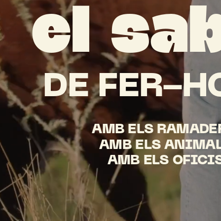
el
sa
DE
FER-H
AMB
ELS
RAMADER
AMB
ELS
ANIMAL
AMB
ELS
OFICI