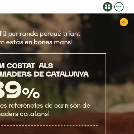
fil
per
randa
perquè
triant
rn
estàs
en
bones
mans!
M
COSTAT
ALS
MADERS
DE
CATALUNYA
89
%
les
referències
de
carn
són
de
aders
catalans!