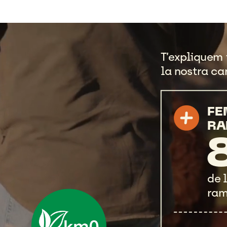
T’expliquem
la
nostra
ca
FE
RA
de
ram