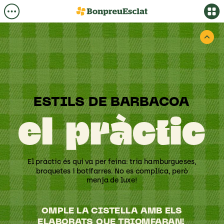
ESTILS
DE
BARBACOA
el
pràctic
El
pràctic
és
qui
va
per
feina:
tria
hamburgueses,
broquetes
i
botifarres.
No
es
complica,
però
menja
de
luxe!
OMPLE
LA
CISTELLA
AMB
ELS
ELABORATS
QUE
TRIOMFARAN!