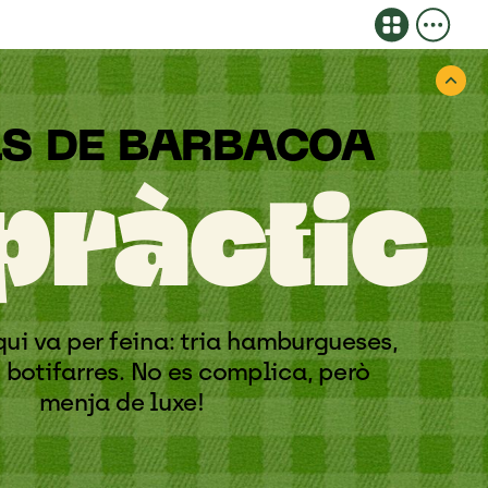
LS
DE
BARBACOA
pràctic
qui
va
per
feina:
tria
hamburgueses,
i
botifarres.
No
es
complica,
però
menja
de
luxe!