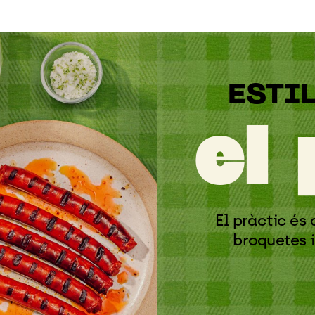
ESTI
el
El
pràctic
és
broquetes